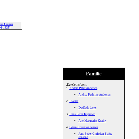
ina Cramer
01-1825)
Familie
Ægtefæller/børn:
1.
Anders Peter Andersen
Andrea Pethrine Andersen
2.
Ukendt
Dødfødt datter
3.
Hans Peter Jespersen
Ane Margrethe Kradt+
4.
Søren Christian Jensen
Jens Peder Christian Sofus
Jensen+