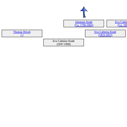
Johannes Kradt
Eva Cathr
(Ca. 1796-1864)
(Ca. 18
Thomas Bitsch
Eva Cathrina Kradt
(-)
(1823-1853)
Eva Cathrine Kradt
(1847-1908)