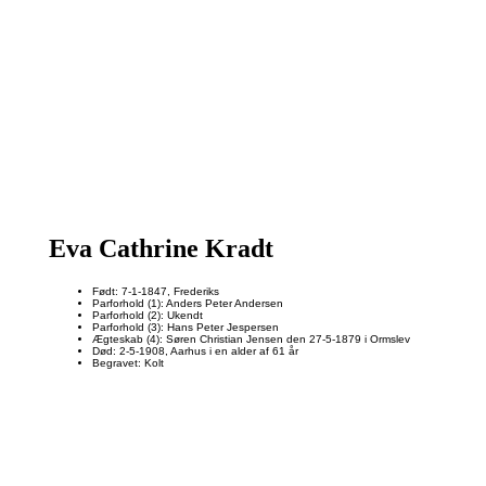
Eva Cathrine Kradt
Født: 7-1-1847, Frederiks
Parforhold (1): Anders Peter Andersen
Parforhold (2): Ukendt
Parforhold (3): Hans Peter Jespersen
Ægteskab (4): Søren Christian Jensen den 27-5-1879 i Ormslev
Død: 2-5-1908, Aarhus i en alder af 61 år
Begravet: Kolt