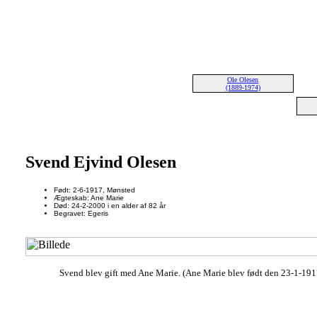
Ole Olesen
(1889-1974)
Svend Ejvind Olesen
Født: 2-6-1917, Mønsted
Ægteskab: Ane Marie
Død: 24-2-2000 i en alder af 82 år
Begravet: Egeris
Svend blev gift med Ane Marie. (Ane Marie blev født den 23-1-1917