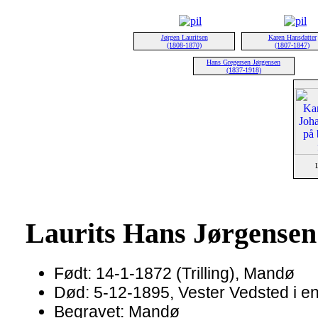
Jørgen Lauritsen
Karen Hansdatter
(1808-1870)
(1807-1847)
Hans Gregersen Jørgensen
(1837-1918)
L
Laurits Hans Jørgensen
Født: 14-1-1872 (Trilling), Mandø
Død: 5-12-1895, Vester Vedsted i en 
Begravet: Mandø