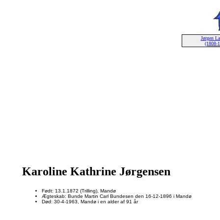
Jørgen La
(1808-
Karoline Kathrine Jørgensen
Født: 13.1.1872 (Trilling), Mandø
Ægteskab: Bunde Martin Carl Bundesen den 16-12-1896 i Mandø
Død: 30-4-1963, Mandø i en alder af 91 år