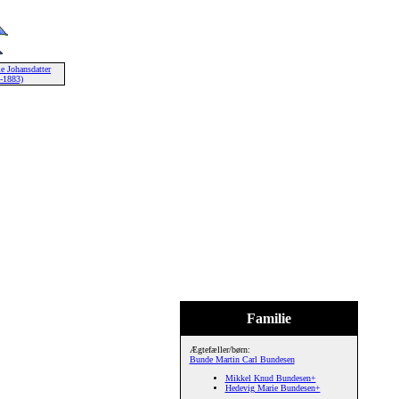
e Johansdatter
-1883)
Familie
Ægtefæller/børn:
Bunde Martin Carl Bundesen
Mikkel Knud Bundesen+
Hedevig Marie Bundesen+