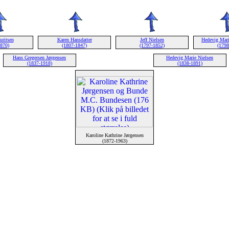
uritsen
Karen Hansdatter
Jeff Nielsen
Hedevig Mari
1870)
(1807-1847)
(1797-1852)
(1798
Hans Gregersen Jørgensen
Hedevig Marie Nielsen
(1837-1918)
(1838-1891)
Karoline Kathrine Jørgensen
(1872-1963)