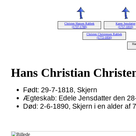
Christen Hansen Rahbek
Karen Jensdatter
(1737-1788)
(1757-1810)
Christen Christensen Rahbek
(1772-1856)
Han
Hans Christian Christe
Født: 29-7-1818, Skjern
Ægteskab: Edele Jensdatter den 28-
Død: 2-6-1890, Skjern i en alder af 