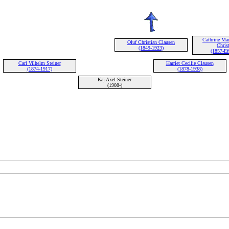
Cathrine Mar
Oluf Christian Clausen
Chris
(1849-1923)
(1857-Ef
Carl Vilhelm Steiner
Harriet Cecilie Clausen
(1874-1917)
(1878-1938)
Kaj Axel Steiner
(1908-)