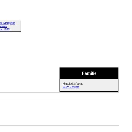
ie Margrethe
tensen
ter 1930)
Familie
Ægtefæller/børn:
Lilly Bengara