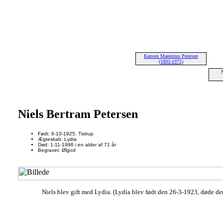
Karsten Marentius Petersen
(1893-1975)
Niels Bertram Petersen
Født: 8-10-1925, Tistrup
Ægteskab: Lydia
Død: 1-11-1996 i en alder af 71 år
Begravet: Ølgod
Niels blev gift med Lydia. (Lydia blev født den 26-3-1923, døde de