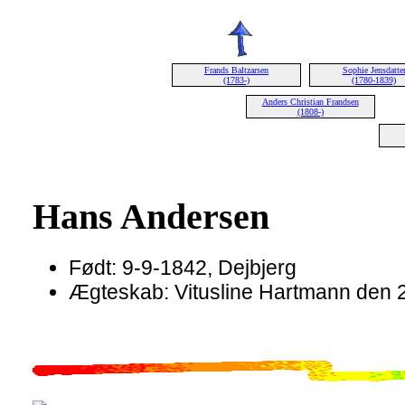
Frands Baltzarsen
Sophie Jensdatte
(1783-)
(1780-1839)
Anders Christian Frandsen
(1808-)
Hans Andersen
Født: 9-9-1842, Dejbjerg
Ægteskab: Vitusline Hartmann den 2