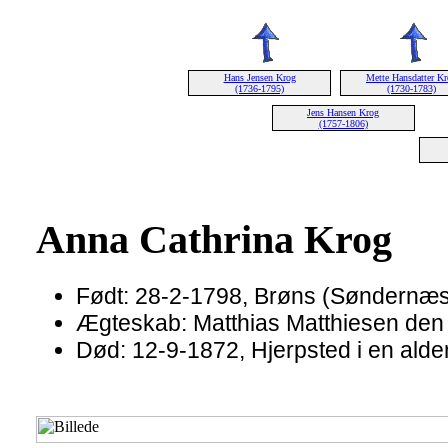
Hans Jensen Krog
Mette Hansdatter K
(1736-1795)
(1730-1783)
Jens Hansen Krog
(1757-1806)
Anna Cathrina Krog
Født: 28-2-1798, Brøns (Søndernæs
Ægteskab: Matthias Matthiesen den 
Død: 12-9-1872, Hjerpsted i en alder