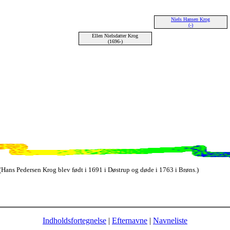
Niels Hansen Krog
(-)
Ellen Nielsdatter Krog
(1696-)
Hans Pedersen Krog blev født i 1691 i Døstrup og døde i 1763 i Brøns.)
Indholdsfortegnelse
|
Efternavne
|
Navneliste