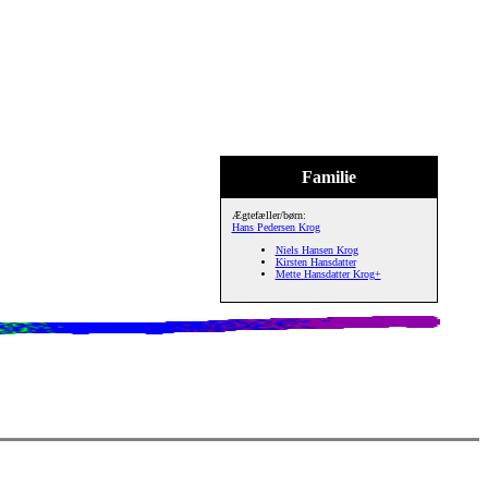
Familie
Ægtefæller/børn:
Hans Pedersen Krog
Niels Hansen Krog
Kirsten Hansdatter
Mette Hansdatter Krog+